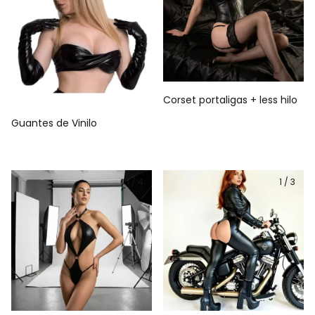
Corset portaligas + less hilo
Guantes de Vinilo
1
/
4
1
/
3