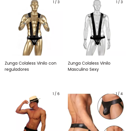
1
/
3
1
/
3
Zunga Colaless Vinilo con
Zunga Colaless Vinilo
reguladores
Masculino Sexy
1
/
6
1
/
4