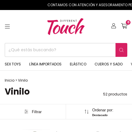
CONTAMOS CON ATENCIÓN Y ASESORAMIENTO PEROSONAL
0
SEX TOYS
LÍNEA IMPORTADOS
ELÁSTICO
CUEROS Y SADO
Inicio
>
Vinilo
Vinilo
52 productos
Ordenar por:
Filtrar
Destacado