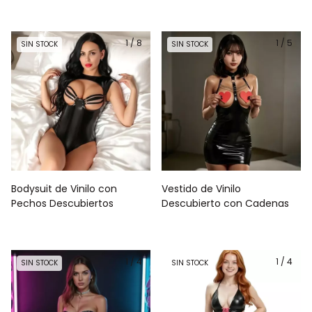
1
/
8
1
/
5
SIN STOCK
SIN STOCK
Bodysuit de Vinilo con
Vestido de Vinilo
Pechos Descubiertos
Descubierto con Cadenas
1
/
4
1
/
4
SIN STOCK
SIN STOCK