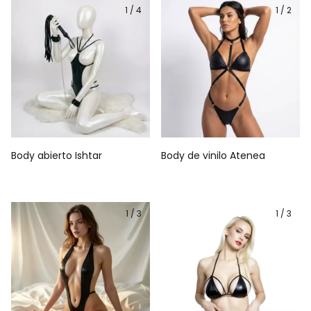
1
/
4
1
/
2
Body abierto Ishtar
Body de vinilo Atenea
1
/
3
1
/
3