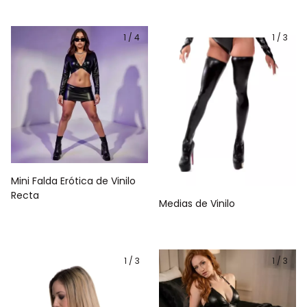
1
/
4
1
/
3
Mini Falda Erótica de Vinilo
Recta
Medias de Vinilo
1
/
3
1
/
3