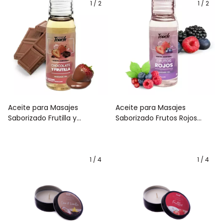
1
/
2
1
/
2
Aceite para Masajes
Aceite para Masajes
Saborizado Frutilla y
Saborizado Frutos Rojos
Chocolate 30ml
30ml
1
/
4
1
/
4