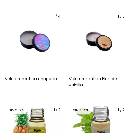
1
/
4
1
/
3
Vela aromática chupetín
Vela aromática Flan de
vainilla
1
/
2
1
/
2
SIN STOCK
SIN STOCK