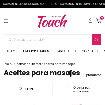
ESORAMIENTO PEROSONALIZADO
TE ASESORAMOS EN TU PRIMERA COMPRA
0
SEX TOYS
LÍNEA IMPORTADOS
ELÁSTICO
CUEROS Y SADO
Inicio
>
Cosmética íntima
>
Aceites para masajes
Aceites para masajes
11 productos
Ordenar por:
Filtrar
Más vendidos