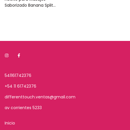
Saborizado Banana Split
30ml
541161742376
+54 11 61742376
differenttouch.ventas@gmail.com
av corrientes 5233
Inicio