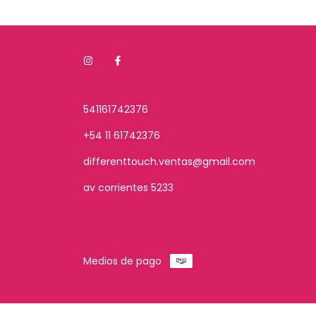
541161742376
+54 11 61742376
differenttouch.ventas@gmail.com
av corrientes 5233
Medios de pago