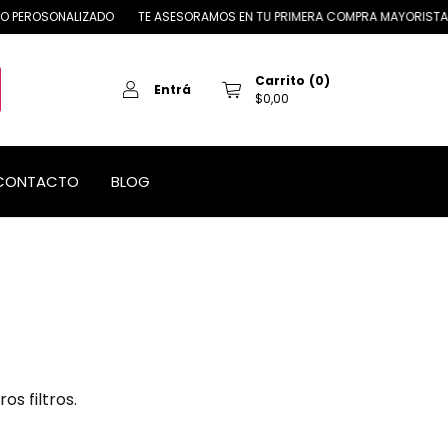
 PEROSONALIZADO
TE ASESORAMOS EN TU PRIMERA COMPRA MAYORISTA
Carrito
(
0
)
Entrá
$0,00
CONTACTO
BLOG
s filtros.