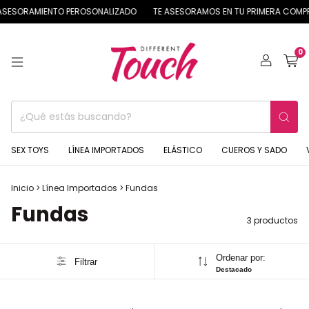
SESORAMIENTO PEROSONALIZADO
TE ASESORAMOS EN TU PRIMERA COMP
0
SEX TOYS
LÍNEA IMPORTADOS
ELÁSTICO
CUEROS Y SADO
Inicio
>
Línea Importados
>
Fundas
Fundas
3 productos
Ordenar por:
Filtrar
Destacado