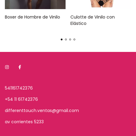
Boxer de Hombre de Vinilo
Culotte de Vinilo con
Elástico
541161742376
+54 11 61742376
differenttouch.ventas@gmail.com
av corrientes 5233