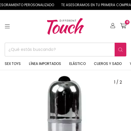
SORAMIENTO PEROSONALIZADO
TE ASESORAMOS EN TU PRIMERA COMPRA 
0
SEX TOYS
LÍNEA IMPORTADOS
ELÁSTICO
CUEROS Y SADO
1
/
2