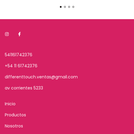
541161742376
+54 11 61742376
differenttouch.ventas@gmail.com
av corrientes 5233
Inicio
Productos
Nosotros